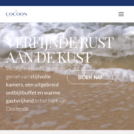
VERFIJNDE RUST
AAN DE KUST
Verblijf in Hotel Cocoon en
geniet van
stijlvolle
BOEK NU
kamers, een uitgebreid
ontbijtbuffet en warme
gastvrijheid
in het hart van
Oostende.