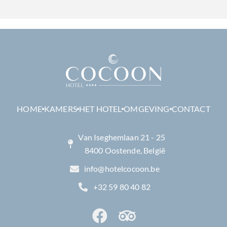
HOME
KAMERS
HET HOTEL
OMGEVING
CONTACT
Van Iseghemlaan 21 - 25
8400 Oostende, België
info@hotelcocoon.be
+32 59 80 40 82