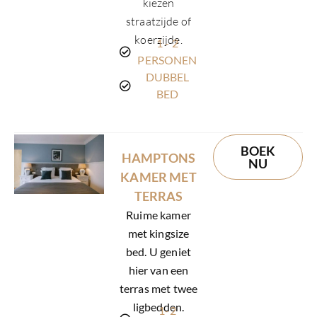
kiezen
straatzijde of
koerzijde.
1 - 2
PERSONEN
DUBBEL
BED
BOEK
HAMPTONS
NU
KAMER MET
TERRAS
Ruime kamer
met kingsize
bed. U geniet
hier van een
terras met twee
ligbedden.
1-2