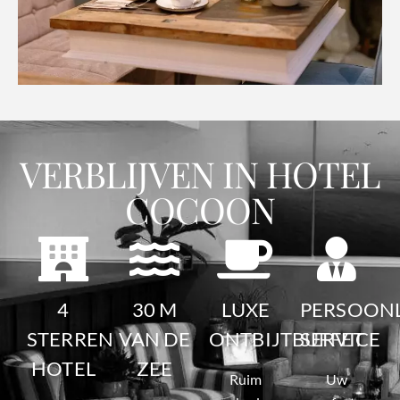
VERBLIJVEN IN HOTEL
COCOON
4
30 M
LUXE
PERSOONL
STERREN
VAN DE
ONTBIJTBUFFET
SERVICE
HOTEL
ZEE
Ruim
Uw