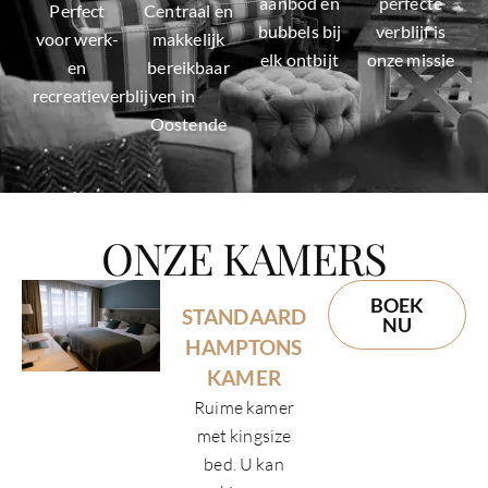
aanbod en
perfecte
Perfect
Centraal en
bubbels bij
verblijf is
voor werk-
makkelijk
elk ontbijt
onze missie
en
bereikbaar
recreatieverblijven
in
Oostende
ONZE KAMERS
BOEK
STANDAARD
NU
HAMPTONS
KAMER
Ruime kamer
met kingsize
bed. U kan