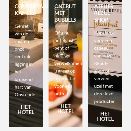
COMFORTABELE
ONTBIJT
ATELIER
KAMERS
MET
REBUL
BUBBELS
SHOP
Geniet
Of u nu
Kom langs
van de
hotelgast
voor een
rust en
bent of
cadeau
onze
niet, we
van onze
centrale
verwelkomen
Rebul-
ligging in
u graag op
shop of
het
reservatie
verwen
bruisend
voor een
uzelf met
hart van
ontbijt.
deze luxe
Oostende
producten.
HET
HET
HOTEL
HOTEL
HET
HOTEL