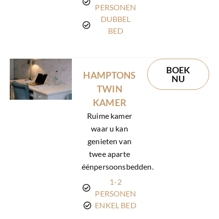
PERSONEN
DUBBEL
BED
BOEK
HAMPTONS
NU
TWIN
KAMER
Ruime kamer
waar u kan
genieten van
twee aparte
éénpersoonsbedden.
1-2
PERSONEN
ENKEL BED